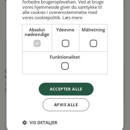
forbedre brugeroplevelsen. Ved at bruge
vores hjemmeside giver du samtykke til
alle cookies i overensstemmelse med
vores cookiepolitik.
Læs mere
Absolut
Ydeevne
Målretning
nødvendige
Funktionalitet
Clips Øreringe, Diamant Hjerte,
Smykkeskrin med musik, Forår,
Great Pretenders
Djeco
GREAT PRETENDERS
DJECO
ACCEPTER ALLE
59,95 kr
219,95 kr
AFVIS ALLE
VIS DETALJER