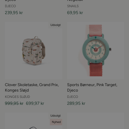
DJECO
SNAILS
239,95 kr
69,95 kr
Udsolgt
Clover Skoletaske, Grand Prix,
Sports Børneur, Pink Target,
Konges Sløjd
Djeco
KONGES SLØJD
DJECO
Almindelige
999,95 kr
Udsalgspris
699,97 kr
289,95 kr
pris
Udsolgt
Nyhed