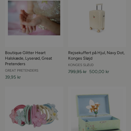
Boutique Glitter Heart
Rejsekuffert på Hjul, Navy Dot,
Halskæde, Lyserød, Great
Konges Sløjd
Pretenders
KONGES SLØJD
GREAT PRETENDERS
Almindelige
799,95 kr
Udsalgspris
500,00 kr
39,95 kr
pris