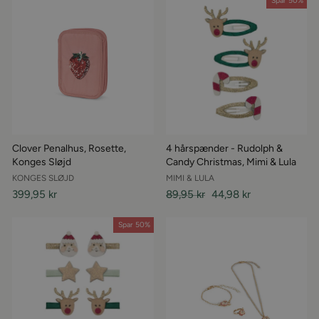
Spar 50%
Clover Penalhus, Rosette,
4 hårspænder - Rudolph &
Konges Sløjd
Candy Christmas, Mimi & Lula
KONGES SLØJD
MIMI & LULA
399,95 kr
Almindelige
89,95 kr
Udsalgspris
44,98 kr
pris
Spar 50%