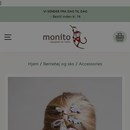
}
Gå
til
VI SENDER FRA DAG TIL DAG
indhold
- Bestil inden kl. 14
Pause
slideshow
Side navigation
Ku
Hjem
Børnetøj og sko
Accessories