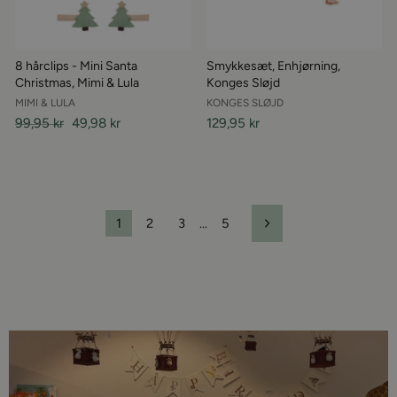
8 hårclips - Mini Santa
Smykkesæt, Enhjørning,
Christmas, Mimi & Lula
Konges Sløjd
MIMI & LULA
KONGES SLØJD
Almindelige
99,95 kr
Udsalgspris
49,98 kr
129,95 kr
pris
1
2
3
…
5
Næste