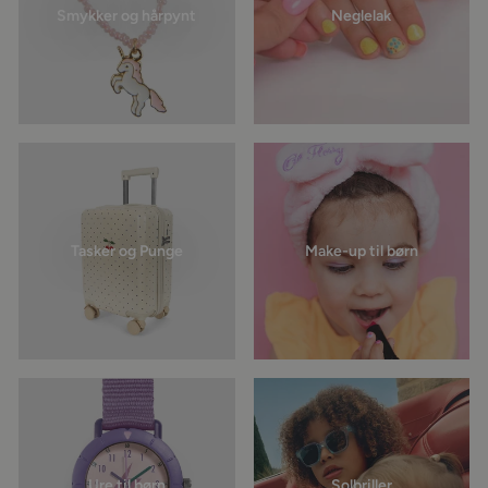
Smykker og hårpynt
Neglelak
Tasker og Punge
Make-up til børn
Ure til børn
Solbriller