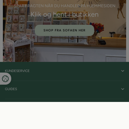
SPAR FRAGTEN NÅR DU HANDLER PÅ HJEMMESIDEN
Klik og hent i butikken
SHOP FRA SOFAEN HER
KUNDESERVICE
GUIDES
BETINGELSER OG ANDET
TILMELD DIG VORES NYHEDSBREV