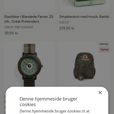
Elastikker i Blandede Farver, 25
Smykkeskrin med musik, Bambi
stk., Great Pretenders
DJECO
GREAT PRETENDERS
219,95 kr
39,95 kr
Udsolgt
Nyhed
×
Sports Børneur, Green Target,
Clover Skoletaske, Kalamata,
Denne hjemmeside bruger
Djeco
Konges Sløjd
cookies
DJECO
KONGES SLØJD
Denne hjemmeside bruger cookies til at
289,95 kr
999,95 kr