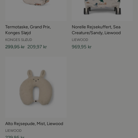
Termotaske, Grand Prix,
Norelle Rejsekuffert, Sea
Konges Sløjd
Creature/Sandy, Liewood
KONGES SLØJD
LIEWOOD
Almindelige
299,95 kr
Udsalgspris
209,97 kr
969,95 kr
pris
Alto Rejsepude, Mist, Liewood
LIEWOOD
229,95 kr