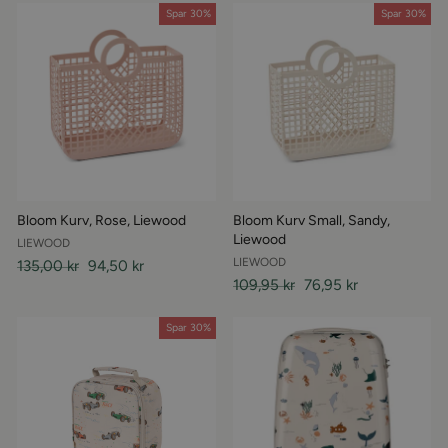
Spar 30%
Spar 30%
Bloom Kurv, Rose, Liewood
Bloom Kurv Small, Sandy,
Liewood
LIEWOOD
LIEWOOD
Almindelige
135,00 kr
Udsalgspris
94,50 kr
Almindelige
109,95 kr
Udsalgspris
76,95 kr
pris
pris
Spar 30%