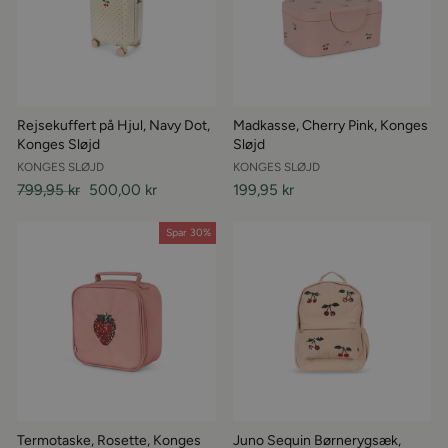
Rejsekuffert på Hjul, Navy Dot,
Madkasse, Cherry Pink, Konges
Konges Sløjd
Sløjd
KONGES SLØJD
KONGES SLØJD
Almindelige
799,95 kr
Udsalgspris
500,00 kr
199,95 kr
pris
Spar 30%
Termotaske, Rosette, Konges
Juno Sequin Børnerygsæk,