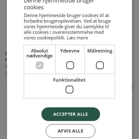
Denne hjemmeside bruger
cookies
Denne hjemmeside bruger cookies til at
forbedre brugeroplevelsen. Ved at bruge
vores hjemmeside giver du samtykke til
alle cookies i overensstemmelse med
vores cookiepolitik.
Læs mere
Absolut
Ydeevne
Målretning
Rejsekuffert på Hjul, Kick it,
Teddy Rejsepude, Bunny,
nødvendige
Konges Sløjd
Konges Sløjd
KONGES SLØJD
KONGES SLØJD
799,95 kr
299,95 kr
Funktionalitet
Nyhed
Nyhed
ACCEPTER ALLE
AFVIS ALLE