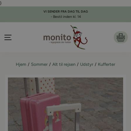
}
Gå
til
VI SENDER FRA DAG TIL DAG
indhold
- Bestil inden kl. 14
Pause
slideshow
Side navigation
Ku
Hjem
Sommer
Alt til rejsen
Udstyr
Kufferter