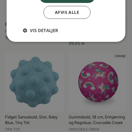
AFVIS ALLE
Baby Bold Rød, Ogobolli
Blød Bold, Fairy Garden, Little
VIS DETALJER
Dutch
OGOBOLLI
LITTLE DUTCH
109,95 kr
99,95 kr
Udsolgt
Fidget Sansebold, Stor, Baby
Gummibold, 18 cm, Enhjørning
Blue, Tiny Tot
og Regnbue, Crocodile Creek
TINY TOT
CROCODILE CREEK