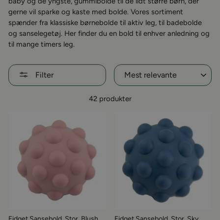
baby og de yngste, gummibolde til de lidt større børn, der
gerne vil sparke og kaste med bolde. Vores sortiment
spænder fra klassiske børnebolde til aktiv leg, til badebolde
og sanselegetøj. Her finder du en bold til enhver anledning og
til mange timers leg.
Sorter
Filter
42 produkter
Fidget Sansebold, Stor, Blush,
Fidget Sansebold, Stor, Sky