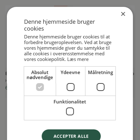
Nyhed
×
Denne hjemmeside bruger
cookies
Denne hjemmeside bruger cookies til at
forbedre brugeroplevelsen. Ved at bruge
vores hjemmeside giver du samtykke til
alle cookies i overensstemmelse med
vores cookiepolitik.
Læs mere
Absolut
Ydeevne
Målretning
Blød Bold, Rainbow World, Haba
Bold 12 cm. Kanin og Kat, Djeco
nødvendige
HABA
DJECO
69,95 kr
39,95 kr
Funktionalitet
ACCEPTER ALLE