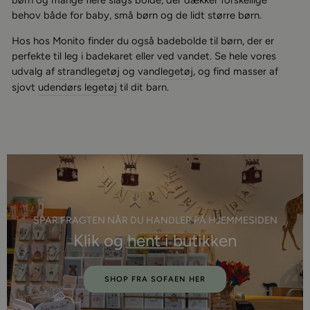
børn og mange flere slags bolde, der dækker forskellige
behov både for baby, små børn og de lidt større børn.
Hos hos Monito finder du også badebolde til børn, der er
perfekte til leg i badekaret eller ved vandet. Se hele vores
udvalg af
strandlegetø
j
og
vandlegetøj
, og find masser af
sjovt
udendørs legetøj
til dit barn.
SPAR FRAGTEN NÅR DU HANDLER PÅ HJEMMESIDEN
Klik og hent i butikken
SHOP FRA SOFAEN HER