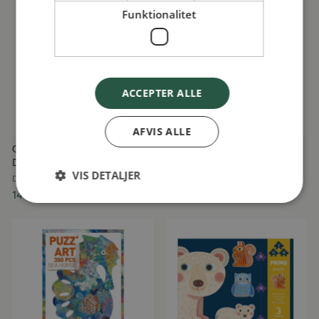
Funktionalitet
ACCEPTER ALLE
AFVIS ALLE
Observationspuslespil Verdens
Lærespil Modsætninger
Dyr, 100 brikker, Djeco
DJECO
VIS DETALJER
DJECO
79,95 kr
149,95 kr