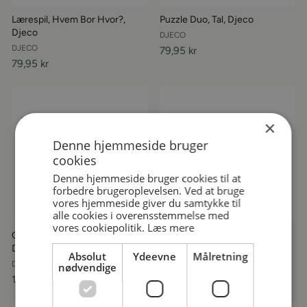
Lærespil, Hvem Bor Hvor?,
Puzzle Duo, Tal, Djeco
Djeco
DJECO
DJECO
79,95 kr
79,95 kr
×
Denne hjemmeside bruger
cookies
Denne hjemmeside bruger cookies til at
forbedre brugeroplevelsen. Ved at bruge
vores hjemmeside giver du samtykke til
alle cookies i overensstemmelse med
vores cookiepolitik.
Læs mere
Observationspuslespil
Knoppuslespil i Træ,
Dinosaurer, 100 brikker, Djeco
Bondegården
Absolut
Ydeevne
Målretning
DJECO
DJECO
nødvendige
149,95 kr
89,95 kr