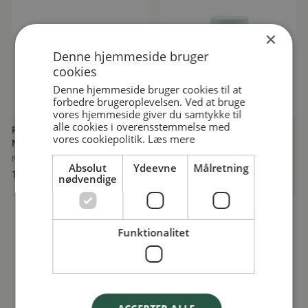
×
Denne hjemmeside bruger
cookies
Denne hjemmeside bruger cookies til at
forbedre brugeroplevelsen. Ved at bruge
vores hjemmeside giver du samtykke til
alle cookies i overensstemmelse med
Frugtstang Blåbær i Træ,
Mama-tella i Træ, MaMaMeMo
vores cookiepolitik.
Læs mere
MaMaMeMo
MAMAMEMO
MAMAMEMO
39,95 kr
Absolut
Ydeevne
Målretning
19,95 kr
nødvendige
Funktionalitet