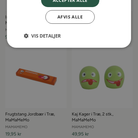
ACCEPTER ALLE
AFVIS ALLE
Indkøbskurv i Metal,
Agurk i Træ, MaMaMeMo
MaMaMeMo
MAMAMEMO
MAMAMEMO
49,95 kr
VIS DETALJER
99,95 kr
Frugtstang Jordbær i Træ,
Kaj Kager i Træ, 2 stk.,
MaMaMeMo
MaMaMeMo
MAMAMEMO
MAMAMEMO
19,95 kr
49,95 kr