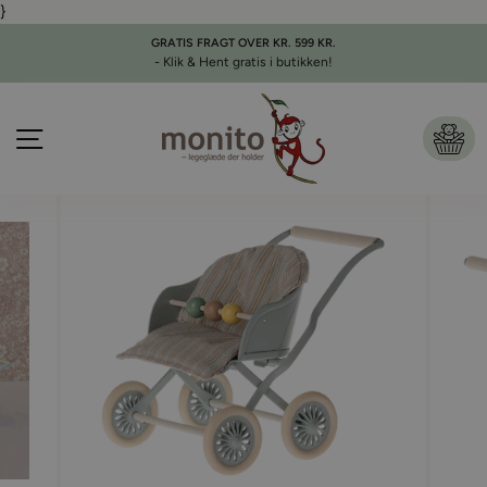
}
Gå
til
GRATIS FRAGT OVER KR. 599 KR.
indhold
- Klik & Hent gratis i butikken!
Pause
slideshow
Side navigation
Ku