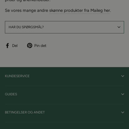
Se vores mange andre
skønne produkter fra Maileg her
.
HAR DU SPØRGSMÅL?
Del
Pin
Del
Pin det
på
på
facebook
Pinterest
KUNDESERVICE
GUIDES
BETINGELSER OG ANDET