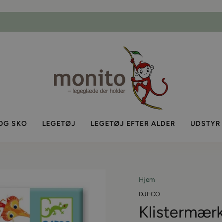
- Bestil inden kl. 14
VI SENDER FRA DAG TIL DAG
Pause
slideshow
OG SKO
LEGETØJ
LEGETØJ EFTER ALDER
UDSTYR
Hjem
DJECO
Klistermær