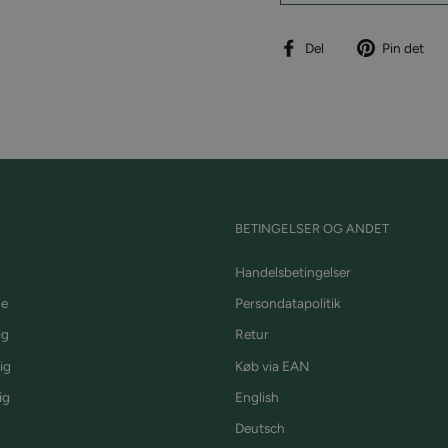
Del
P
Del
Pin det
på
p
facebook
P
BETINGELSER OG ANDET
Handelsbetingelser
de
Persondatapolitik
ig
Retur
ig
Køb via EAN
ig
English
Deutsch