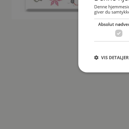
Denne hjemmeside
giver du samtykke
Absolut nødve
VIS DETALJER