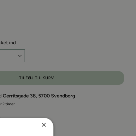
kket ind
TILFØJ TIL KURV
ed
Gerritsgade 38, 5700 Svendborg
r 2 timer
×