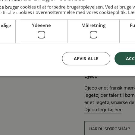
 bruger cookies til at forbedre brugeroplevelsen. Ved at bruge
 til alle cookies i overensstemmelse med vores cookiepolitik.
Læ
Klistermærker
ndige
Ydeevne
Målretning
Fu
Klistermærke pakke fra 
Klistermærkerne forestil
Dekorer skolebøger, madk
gave til pakkekalendere
AFVIS ALLE
ACC
Se flere
klistermærker
h
Djeco
Djeco er et fransk mær
legetøj der taler til bø
er et legetøjsmærke der
Djeco legetøj her
.
HAR DU SPØRGSMÅL?