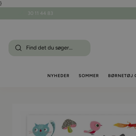
}
Gå
til
30 11 44 83
indhold
NYHEDER
SOMMER
BØRNETØJ 