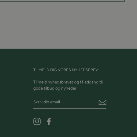
in
å
interest
TILMELD DIG VORES NYHEDSBREV
Tilmeld nyhedsbrevet og få adgang til
gode tilbud og nyheder
Skriv
din
email
Instagram
Facebook