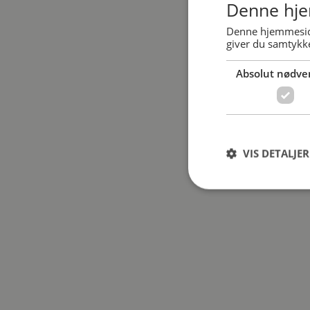
Denne hje
Denne hjemmeside
giver du samtykke
Absolut nødve
VIS DETALJER