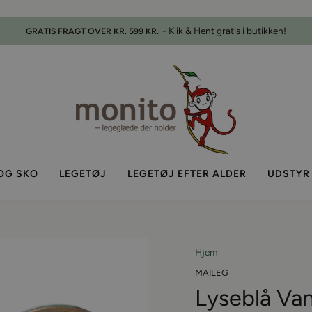
Pause
slideshow
OG SKO
LEGETØJ
LEGETØJ EFTER ALDER
UDSTYR
Hjem
MAILEG
Lyseblå Va