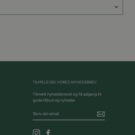
in
å
interest
TILMELD DIG VORES NYHEDSBREV
Tilmeld nyhedsbrevet og få adgang til
gode tilbud og nyheder
Skriv
din
email
Instagram
Facebook