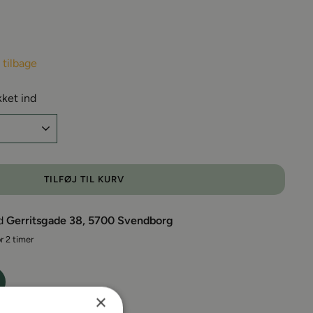
 tilbage
kket ind
TILFØJ TIL KURV
ed
Gerritsgade 38, 5700 Svendborg
r 2 timer
×