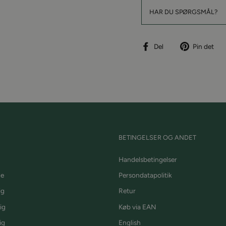
HAR DU SPØRGSMÅL?
Del
P
Del
Pin det
på
p
facebook
P
BETINGELSER OG ANDET
Handelsbetingelser
de
Persondatapolitik
ig
Retur
ig
Køb via EAN
ig
English