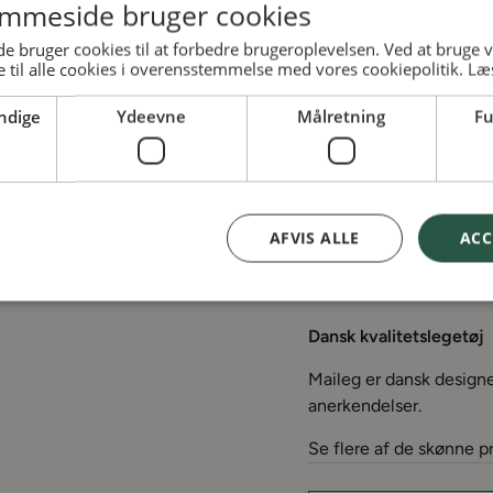
mmeside bruger cookies
Vandkande fra Maileg
 bruger cookies til at forbedre brugeroplevelsen. Ved at bruge
 til alle cookies i overensstemmelse med vores cookiepolitik.
Læ
Denne charmerende lille
legescenarier for barne
ndige
Ydeevne
Målretning
Fu
fine detalje kan legen b
Maileg-universet.
Materialer
AFVIS ALLE
ACC
Metal
Dansk kvalitetslegetøj
Maileg er dansk design
anerkendelser.
Se flere af de skønne p