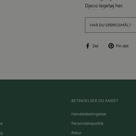
Djeco legetøj
her.
HAR DU SPØRGSMÅL?
Del
P
Del
Pin det
på
p
facebook
P
BETINGELSER OG ANDET
Handelsbetingelser
de
Persondatapolitik
ig
Retur