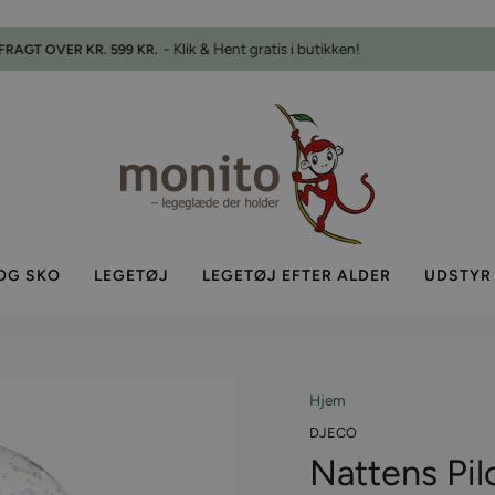
- Bestil inden kl. 14
VI SENDER FRA DAG TIL DAG
Pause
slideshow
OG SKO
LEGETØJ
LEGETØJ EFTER ALDER
UDSTYR
Hjem
DJECO
Nattens Pil