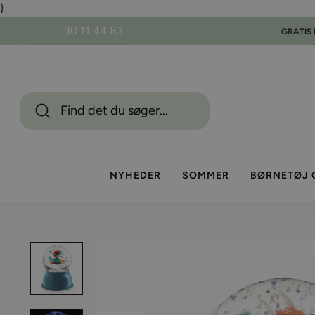
}
Gå
til
30 11 44 83
indhold
NYHEDER
SOMMER
BØRNETØJ 