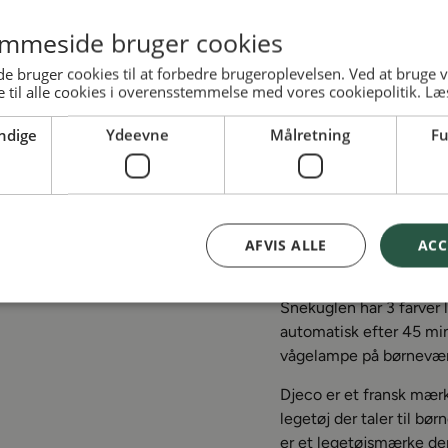
mmeside bruger cookies
Snekugle fra Djeco
 bruger cookies til at forbedre brugeroplevelsen. Ved at bruge
 til alle cookies i overensstemmelse med vores cookiepolitik.
Læ
Skøn snekugle med lys o
børneværelset. I midte
ndige
Ydeevne
Målretning
Fu
stjerner.
Når kuglen tændes hvir
snekuglen. Nattens Pilo
og stadig i fine klare fa
AFVIS ALLE
ACC
lampen er tændt.
Snekuglen har 3 farver 
automatisk efter 45 minu
vågelampe på børnevær
Djeco er et fransk mær
legetøj der taler til bø
er et legetøjsmærke der