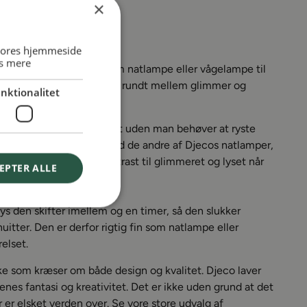
×
 vores hjemmeside
s mere
g glimmer, rigtig fin som natlampe eller vågelampe til
n af lampen flyver piloten rundt mellem glimmer og
nktionalitet
vler glimmeret rundt, helt uden man behøver at ryste
t er lidt mere drenget end de andre af Djecos natlamper,
rver, der giver en flot kontrast til glimmeret og lyset når
EPTER ALLE
lys den skifter imellem og en timer, så den slukker
itter. Den er derfor rigtig fin som natlampe eller
elset.
ke som kræser om både design og kvalitet.
Djeco laver
rnenes fantasi og kreativitet. Det er ikke uden grund at det
 er elsket verden over
. Se vore store udvalg af