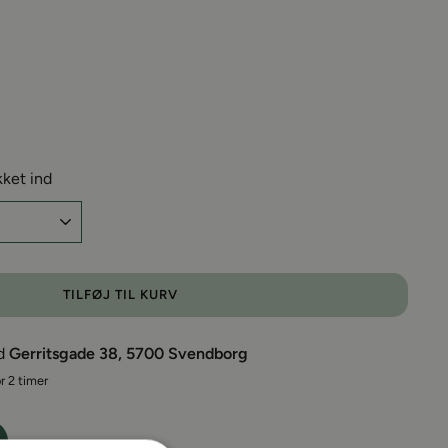
kket ind
TILFØJ TIL KURV
ed
Gerritsgade 38, 5700 Svendborg
r 2 timer