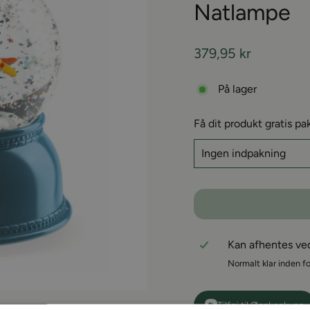
Natlampe
Almindelige
379,95 kr
pris
På lager
Få dit produkt gratis pa
Kan afhentes v
Normalt klar inden fo
Tilføj til Ønskeskyen