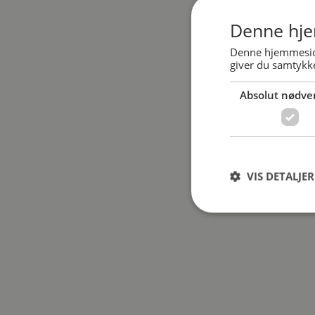
Denne hje
Denne hjemmeside
giver du samtykke
Absolut nødve
VIS DETALJER