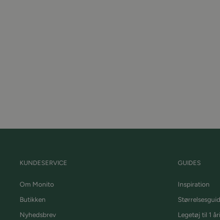
KUNDESERVICE
GUIDES
Om Monito
Inspiration
Butikken
Størrelsesgui
Nyhedsbrev
Legetøj til 1 år