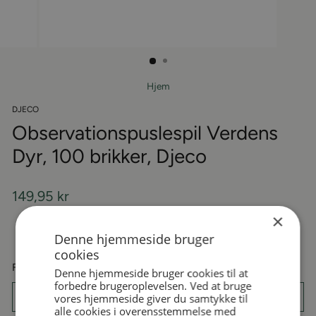
Hjem
DJECO
Observationspuslespil Verdens
Dyr, 100 brikker, Djeco
Almindelige
149,95 kr
pris
×
På lager
Denne hjemmeside bruger
cookies
Få dit produkt gratis pakket ind
Denne hjemmeside bruger cookies til at
forbedre brugeroplevelsen. Ved at bruge
vores hjemmeside giver du samtykke til
alle cookies i overensstemmelse med