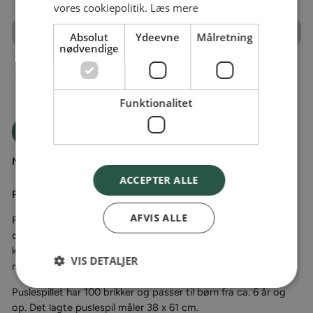
vores cookiepolitik.
Læs mere
TILFØJ TIL KURV
Absolut
Ydeevne
Målretning
nødvendige
Kan afhentes ved
Gerritsgade 38, 5700 Svendborg
Normalt klar inden for 2 timer
Funktionalitet
Tilføj til Ønskeskyen
Mål
: 38 x 61 cm
ACCEPTER ALLE
Puslespil
AFVIS ALLE
Flot puslespil med 100 brikker der viser et verdenskort med
de dyr der er særlige i de enkelte lande. Puslespillet er lavet i
kraftigt pap og med et smukt tegnet motiv i flotte farver,
VIS DETALJER
med masser at observere og snakke om.
Puslespillet har 100 brikker og passer til børn fra ca. 6 år og
op. Det lagte puslespil måler 38 x 61 cm.