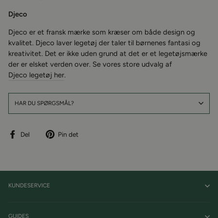
Djeco
Djeco er et fransk mærke som kræser om både design og
kvalitet.
Djeco laver legetøj der taler til børnenes fantasi og
kreativitet. Det er ikke uden grund at det er et legetøjsmærke
der er elsket verden over
. Se vores store udvalg af
Djeco legetøj her
.
HAR DU SPØRGSMÅL?
Del
Pin
Del
Pin det
på
på
facebook
Pinterest
KUNDESERVICE
GUIDES