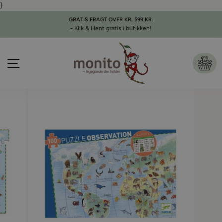
}
Gå
til
GRATIS FRAGT OVER KR. 599 KR.
indhold
- Klik & Hent gratis i butikken!
Pause
slideshow
Side navigation
Ku