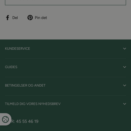
Del
Pin
Del
Pin det
på
på
facebook
Pinterest
KUNDESERVICE
GUIDES
BETINGELSER OG ANDET
TILMELD DIG VORES NYHEDSBREV
CVR: 45 55 46 19