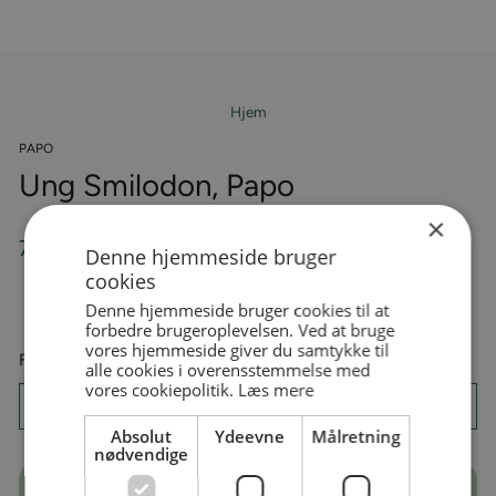
Hjem
PAPO
Ung Smilodon, Papo
×
Almindelige
79,95 kr
Denne hjemmeside bruger
cookies
pris
På lager
Denne hjemmeside bruger cookies til at
forbedre brugeroplevelsen. Ved at bruge
vores hjemmeside giver du samtykke til
Få dit produkt gratis pakket ind
alle cookies i overensstemmelse med
vores cookiepolitik.
Læs mere
Absolut
Ydeevne
Målretning
nødvendige
TILFØJ TIL KURV