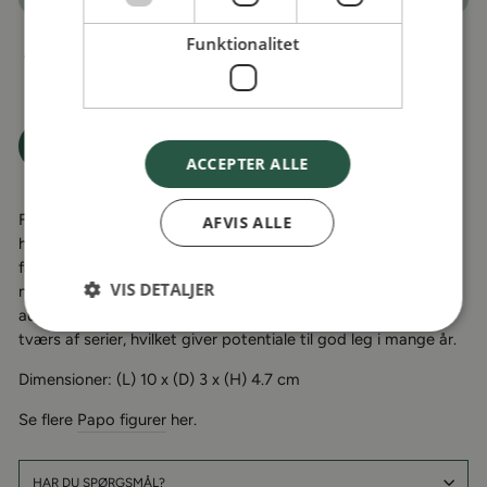
Funktionalitet
Kan afhentes ved
Gerritsgade 38, 5700 Svendborg
Normalt klar inden for 2 timer
Tilføj til Ønskeskyen
ACCEPTER ALLE
Figurerne fra PAPO er fremstillet i robust og slidstærkt plast,
AFVIS ALLE
hvilket sikrer lang holdbarhed gennem mange timers
fantasifuld leg. Hver enkelt figur er håndmalet med øje for
VIS DETALJER
naturtro farver og fine detaljer, som giver et levende og
autentisk udtryk. De passer størrelsesmæssigt sammen på
tværs af serier, hvilket giver potentiale til god leg i mange år.
Dimensioner:
(L) 10 x (D) 3 x (H) 4.7 cm
Se flere
Papo figurer
her.
HAR DU SPØRGSMÅL?