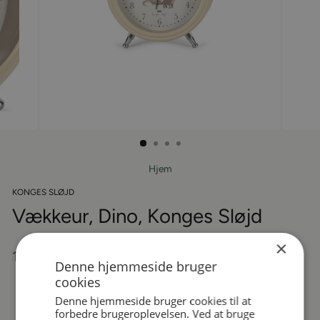
Hjem
KONGES SLØJD
Vækkeur, Dino, Konges Sløjd
×
Almindelige
199,95 kr
Denne hjemmeside bruger
pris
cookies
På lager
Denne hjemmeside bruger cookies til at
forbedre brugeroplevelsen. Ved at bruge