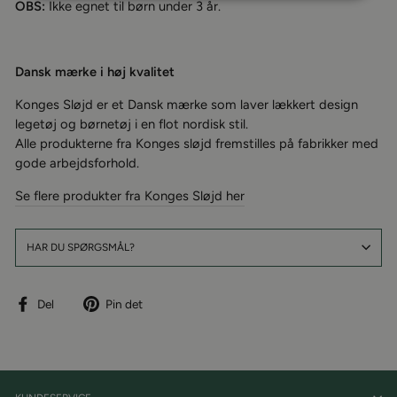
OBS:
Ikke egnet til børn under 3 år.
Dansk mærke i høj kvalitet
Konges Sløjd er et Dansk mærke som laver lækkert design
legetøj og børnetøj i en flot nordisk stil.
Alle produkterne fra Konges sløjd fremstilles på fabrikker med
gode arbejdsforhold.
Se flere produkter fra Konges Sløjd her
HAR DU SPØRGSMÅL?
Del
Pin
Del
Pin det
på
på
facebook
Pinterest