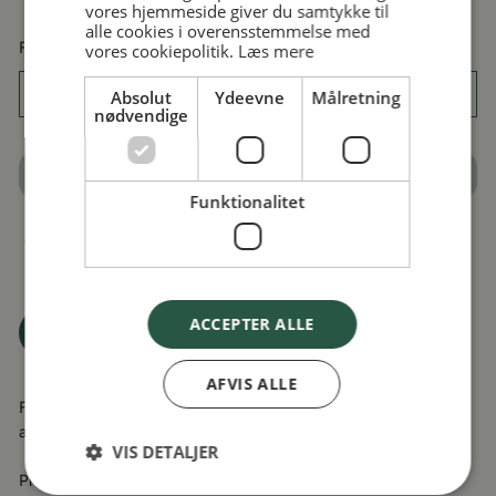
vores hjemmeside giver du samtykke til
alle cookies i overensstemmelse med
Få dit produkt gratis pakket ind
vores cookiepolitik.
Læs mere
Absolut
Ydeevne
Målretning
nødvendige
TILFØJ TIL KURV
Funktionalitet
Kan afhentes ved
Gerritsgade 38, 5700 Svendborg
Normalt klar inden for 2 timer
ACCEPTER ALLE
Tilføj til Ønskeskyen
AFVIS ALLE
Frugtstang med banan i træ fra danske MaMaMeMo - Lige til
at servere i legekøkkenet eller tage med på lege-picnic.
VIS DETALJER
Produceret i FSC certificeret træ.