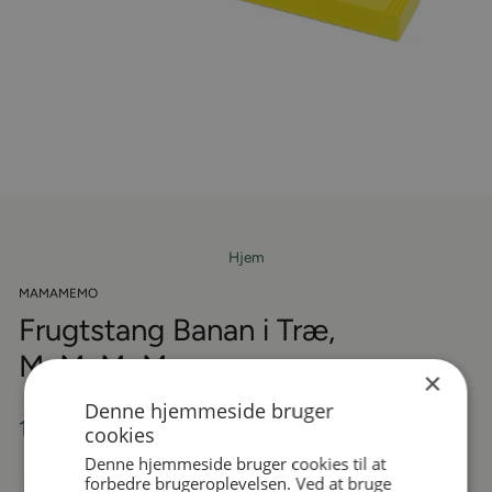
Hjem
MAMAMEMO
Frugtstang Banan i Træ,
MaMaMeMo
×
Denne hjemmeside bruger
Almindelige
19,95 kr
cookies
pris
Denne hjemmeside bruger cookies til at
forbedre brugeroplevelsen. Ved at bruge
På lager