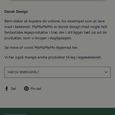
Dansk Design
Børn elsker at kopiere de voksne, for eksempel som at lave
mad i køkkenet. MaMaMeMo er dansk design med nogle helt
fantastiske legeprodukter i træ, der i stil ligger tæt op ad de
produkter, som vi bruger i dagligdagen.
Se mere af vores
MaMaMeMo legemad
her.
Vi har også mange andre
produkter til leg i legekøkkenet.
HAR DU SPØRGSMÅL?
Del
Pin
Del
Pin det
på
på
facebook
Pinterest